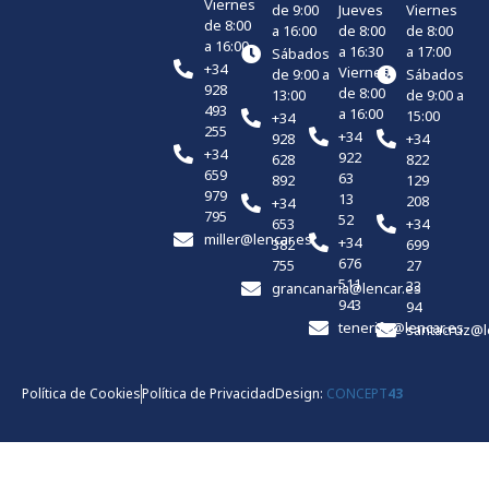
Viernes
de 9:00
Jueves
Viernes
de 8:00
a 16:00
de 8:00
de 8:00
a 16:00
a 16:30
a 17:00
Sábados
+34
Viernes
de 9:00 a
Sábados
928
de 8:00
13:00
de 9:00 a
493
a 16:00
15:00
+34
255
+34
928
+34
+34
922
628
822
659
63
892
129
979
13
208
+34
795
52
653
+34
miller@lencar.es
+34
382
699
676
755
27
511
33
grancanaria@lencar.es
943
94
tenerife@lencar.es
santacruz@l
Política de Cookies
Política de Privacidad
Design:
CONCEPT
43