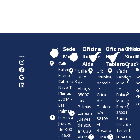
Sede
Oficina
Oficina
Ofici
Enla
Miller
Ruiz de
El
Santa
In
Calle
Alda
Tablero
Cruz
Nu
Eufemiano
fl
Calle
Urb.
Vía de
Fuentes
Ruiz
Prunisa,
Servicio
S
Cabrera 8,
de
parcela
Muelle
no
Nave 1ª
Alda, 5
19
de
Re
Planta,
35007 -
Crtra.
Enlace
P
35014 -
Las
del
Muelle
Co
Las
Palmas
Tablero,
Ribera,
Palmas
s/n
38001 -
Lunes a
Lunes a
38109 -
Santa
Jueves
Jueves
El
Cruz de
de 9:00
de 8:00
Rosario
Tenerife
a 16:30
a 16:30
Viernes
Lunes a
Lunes a