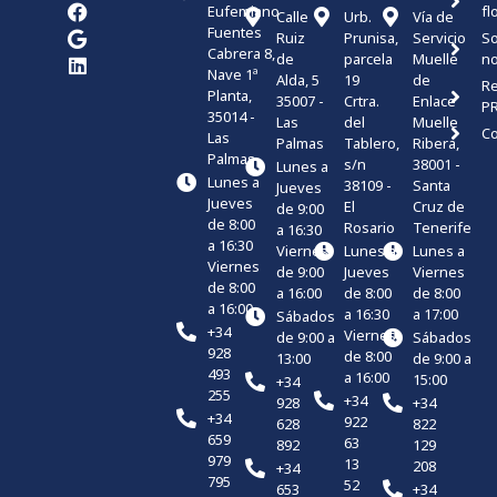
Eufemiano
fl
Calle
Urb.
Vía de
Fuentes
Ruiz
Prunisa,
Servicio
S
Cabrera 8,
de
parcela
Muelle
no
Nave 1ª
Alda, 5
19
de
Re
Planta,
35007 -
Crtra.
Enlace
P
35014 -
Las
del
Muelle
Co
Las
Palmas
Tablero,
Ribera,
Palmas
s/n
38001 -
Lunes a
Lunes a
38109 -
Santa
Jueves
Jueves
El
Cruz de
de 9:00
de 8:00
Rosario
Tenerife
a 16:30
a 16:30
Viernes
Lunes a
Lunes a
Viernes
de 9:00
Jueves
Viernes
de 8:00
a 16:00
de 8:00
de 8:00
a 16:00
a 16:30
a 17:00
Sábados
+34
Viernes
de 9:00 a
Sábados
928
de 8:00
13:00
de 9:00 a
493
a 16:00
15:00
+34
255
+34
928
+34
+34
922
628
822
659
63
892
129
979
13
208
+34
795
52
653
+34