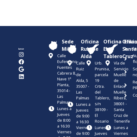
Sede
Oficina
Oficina
Ofici
Enla
Miller
Ruiz de
El
Santa
In
Calle
Alda
Tablero
Cruz
Nu
Eufemiano
fl
Calle
Urb.
Vía de
Fuentes
Ruiz
Prunisa,
Servicio
S
Cabrera 8,
de
parcela
Muelle
no
Nave 1ª
Alda, 5
19
de
Re
Planta,
35007 -
Crtra.
Enlace
P
35014 -
Las
del
Muelle
Co
Las
Palmas
Tablero,
Ribera,
Palmas
s/n
38001 -
Lunes a
Lunes a
38109 -
Santa
Jueves
Jueves
El
Cruz de
de 9:00
de 8:00
Rosario
Tenerife
a 16:30
a 16:30
Viernes
Lunes a
Lunes a
Viernes
de 9:00
Jueves
Viernes