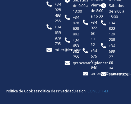
Sábados
+34
Viernes
de 9:00 a
Sábados
928
de 8:00
13:00
de 9:00 a
493
a 16:00
15:00
+34
255
+34
928
+34
+34
922
628
822
659
63
892
129
979
13
208
+34
795
52
653
+34
miller@lencar.es
+34
382
699
676
755
27
511
33
grancanaria@lencar.es
943
94
tenerife@lencar.es
santacruz@l
Política de Cookies
Política de Privacidad
Design:
CONCEPT
43