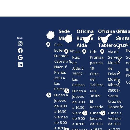
Sede
Oficina
Oficina
Ofici
Enla
Miller
Ruiz de
El
Santa
In
Calle
Alda
Tablero
Cruz
Nu
Eufemiano
fl
Calle
Urb.
Vía de
Fuentes
Ruiz
Prunisa,
Servicio
S
Cabrera 8,
de
parcela
Muelle
no
Nave 1ª
Alda, 5
19
de
Re
Planta,
35007 -
Crtra.
Enlace
P
35014 -
Las
del
Muelle
Co
Las
Palmas
Tablero,
Ribera,
Palmas
s/n
38001 -
Lunes a
Lunes a
38109 -
Santa
Jueves
Jueves
El
Cruz de
de 9:00
de 8:00
Rosario
Tenerife
a 16:30
a 16:30
Viernes
Lunes a
Lunes a
Viernes
de 9:00
Jueves
Viernes
de 8:00
a 16:00
de 8:00
de 8:00
a 16:00
a 16:30
a 17:00