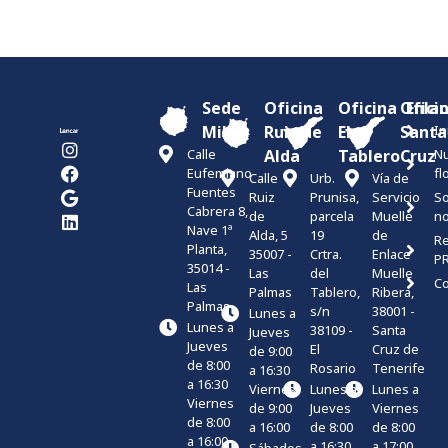
Sede
Oficina
Oficina
Ofici
Enla
Miller
Ruiz de
El
Santa
In
Calle
Alda
Tablero
Cruz
Nu
Eufemiano
fl
Calle
Urb.
Vía de
Fuentes
Ruiz
Prunisa,
Servicio
S
Cabrera 8,
de
parcela
Muelle
no
Nave 1ª
Alda, 5
19
de
Re
Planta,
35007 -
Crtra.
Enlace
P
35014 -
Las
del
Muelle
Co
Las
Palmas
Tablero,
Ribera,
Palmas
s/n
38001 -
Lunes a
Lunes a
38109 -
Santa
Jueves
Jueves
El
Cruz de
de 9:00
de 8:00
Rosario
Tenerife
a 16:30
a 16:30
Viernes
Lunes a
Lunes a
Viernes
de 9:00
Jueves
Viernes
de 8:00
a 16:00
de 8:00
de 8:00
a 16:00
a 16:30
a 17:00