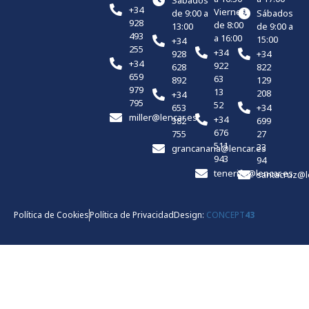
Sábados
+34
Viernes
de 9:00 a
Sábados
928
de 8:00
13:00
de 9:00 a
493
a 16:00
15:00
+34
255
+34
928
+34
+34
922
628
822
659
63
892
129
979
13
208
+34
795
52
653
+34
miller@lencar.es
+34
382
699
676
755
27
511
33
grancanaria@lencar.es
943
94
tenerife@lencar.es
santacruz@l
Política de Cookies
Política de Privacidad
Design:
CONCEPT
43